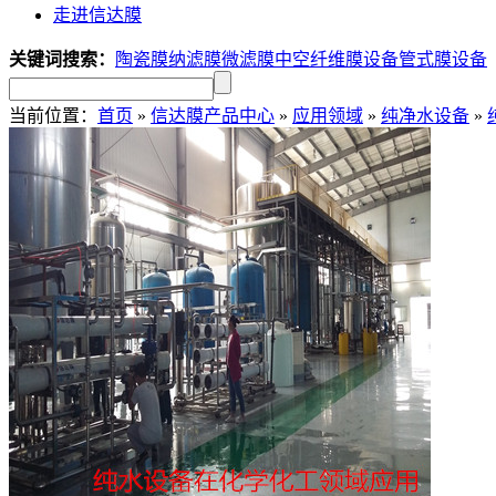
走进信达膜
关键词搜索：
陶瓷膜
纳滤膜
微滤膜
中空纤维膜设备
管式膜设备
当前位置：
首页
»
信达膜产品中心
»
应用领域
»
纯净水设备
»