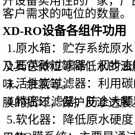
升设备实用性的厂家，产
客户需求的吨位的数量。
XD-RO
设备各组件功用
1.
原水箱：贮存系统原水
2.
石英砂过滤器：初步去
及其它微粒等降低水的浊
3.
活性炭过滤器：利用碳
味、余氯等。
4.
精密过滤器：防止大颗
膜的损坏，保护反渗透膜
5.
软化器：降低原水硬度