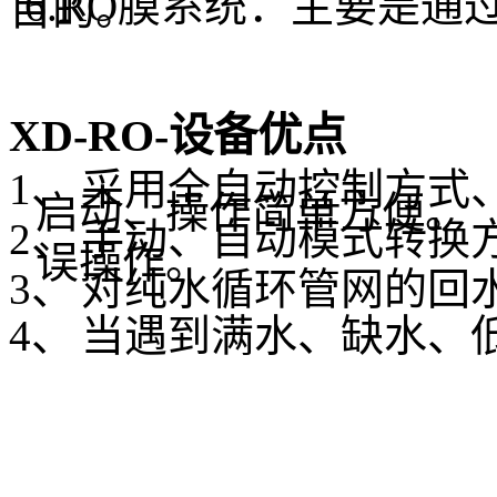
6.RO
膜系统：主要是通
目的。
XD-RO-
设备优点
1、
采用全自动控制方式
启动、操作简单方便。
2、
手动、自动模式转换
误操作。
3、
对纯水循环管网的回
4、
当遇到满水、缺水、