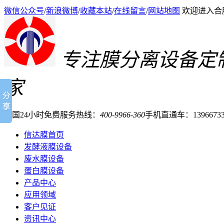
微信公众号
/
新浪微博
/
收藏本站
/
在线留言
/
网站地图
欢迎进入合
专注膜分离设备定
家
全国24小时免费服务热线：
400-9966-360
手机直通车：13966733
信达膜首页
发酵液膜设备
废水膜设备
蛋白膜设备
产品中心
应用领域
客户见证
资讯中心