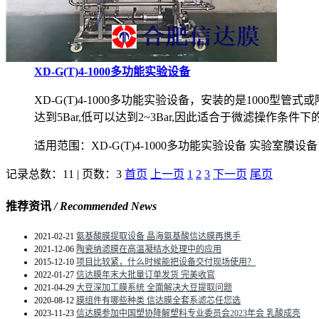
XD-G(T)4-1000多功能实验设备
XD-G(T)4-1000多功能实验设备，安装的是10
达到5Bar,低可以达到2~3Bar,因此适合于微滤操作条件
适用范围：XD-G(T)4-1000多功能实验设备 实验室膜设备
记录总数：11 | 页数：3
首页
上一页
1
2
3
下一页
尾页
推荐资讯
/ Recommended News
2021-02-21
氨基酸膜提取设备 晶海氨基酸信达膜再携手
2021-12-06
陶瓷纳滤膜在高温凝结水处理中的应用
2015-12-10
项目比较紧，什么时候能把设备交付现场使用？
2022-01-27
信达膜年末大批量订单发货 完美收官
2021-04-29
大豆深加工膜系统 全面解决大豆提取问题
2020-08-12
膜组件有哪些种类 信达膜全套系滤芯任您选
2023-11-23
信达膜参加中国塑协降解塑料专业委员会2023年会 乳酸成亮