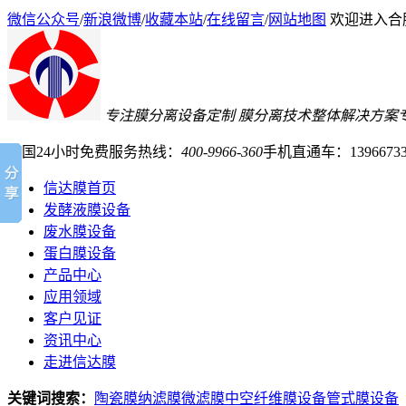
微信公众号
/
新浪微博
/
收藏本站
/
在线留言
/
网站地图
欢迎进入合
专注膜分离设备定制
膜分离技术整体解决方案
全国24小时免费服务热线：
400-9966-360
手机直通车：13966733
信达膜首页
发酵液膜设备
废水膜设备
蛋白膜设备
产品中心
应用领域
客户见证
资讯中心
走进信达膜
关键词搜索：
陶瓷膜
纳滤膜
微滤膜
中空纤维膜设备
管式膜设备