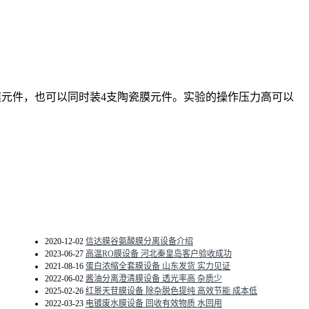
管式膜元件，也可以同时装4支陶瓷膜元件。实验的操作压力高可以
2020-12-02
信达膜谷氨酸膜分离设备介绍
2023-06-27
高温RO膜设备 河北秦皇岛客户验收成功
2021-08-16
蛋白浓缩全套膜设备 山东发货 实力见证
2022-06-02
酱油分离澄清膜设备 透光率高 杂质少
2025-02-26
红景天苷膜设备 除杂脱色提纯 高效节能 成本低
2022-03-23
电镀废水膜设备 回收有效物质 水回用