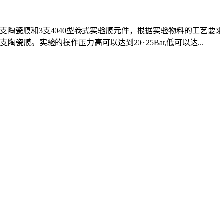
式膜或2支陶瓷膜和3支4040型卷式实验膜元件，根据实验物料的工艺
陶瓷膜。实验的操作压力高可以达到20~25Bar,低可以达...