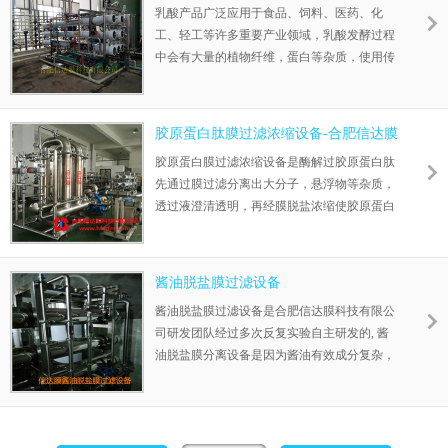
乳酸产品广泛应用于食品、饲料、医药、化
工、轻工等许多重要产业领域，乳酸发酵过程
中会有大量的植物纤维，蛋白等杂质，使用传
统的活性炭吸附则导致工艺时间长，活性炭耗
材多，设备投入成本高等不利因素，发酵液膜
分离技术乳酸脱色分离纯化膜设备的应用可以
胶原蛋白肽膜过滤浓缩设备-合肥信达膜
解决上述问题。
科技有限公司
胶原蛋白膜过滤浓缩设备是酶解过胶原蛋白肽
先通过膜过滤分离出大分子，悬浮物等杂质，
透过液澄清透明，再经膜脱盐浓缩使胶原蛋白
肽成为低盐母液，并同时浓缩了胶原蛋白肽，
进入喷雾干燥设备，所得粉末即为胶原蛋白
肽。
酱油脱盐膜过滤设备
酱油脱盐膜过滤设备是合肥信达膜科技有限公
司研发团队经过多次反复实验自主研发的, 酱
油脱盐膜分离设备是因为酱油有效成分复杂，
含有很多成味物质，选膜非常重要，酱油脱盐
膜设备能保持酱油有效物质基本不变的情况下
还必须去除盐分，但是通量还要满足客户需
求，我公司选用多种不同膜试验，确定满足客