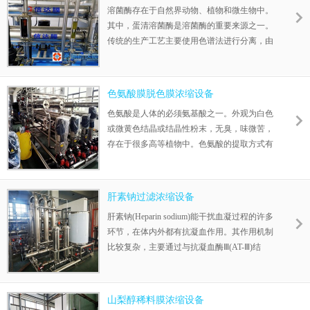
溶菌酶存在于自然界动物、植物和微生物中。
能源消耗，从而做到科学生产，提高企业的生
其中，蛋清溶菌酶是溶菌酶的重要来源之一。
产。
传统的生产工艺主要使用色谱法进行分离，由
于存在成本高和操作时间长等缺点而不易用于
大规模生产。信达膜溶菌酶膜分离膜浓缩设备
利用膜设备分离除杂，在利用膜设备浓缩，除
色氨酸膜脱色膜浓缩设备
去小分子物质，最后得到纯度很高的溶菌酶。
色氨酸是人体的必须氨基酸之一。外观为白色
分离出来的溶菌酶更加纯净，解决了物料精制
或微黄色结晶或结晶性粉末，无臭，味微苦，
难题。
存在于很多高等植物中。色氨酸的提取方式有
不少，其中利用信达膜色氨酸膜脱色膜浓缩设
备提取的色氨酸，减少了损失的同时，能够避
免传统工艺的缺陷，其收益也提到了很好的提
肝素钠过滤浓缩设备
升。
肝素钠(Heparin sodium)能干扰血凝过程的许多
环节，在体内外都有抗凝血作用。其作用机制
比较复杂，主要通过与抗凝血酶Ⅲ(AT-Ⅲ)结
合，而增强后者对活化的Ⅱ、Ⅸ、X、Ⅺ和Ⅻ凝
血因子的抑制作用，其后果涉及阻止血小板凝
集和破坏、妨碍凝血激活酶的形成、阻止凝血
山梨醇稀料膜浓缩设备
酶原变为凝血酶，抑制凝血酶，从而妨碍纤维