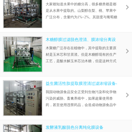
大家都知道水果中的糖分高，很多糖类都是都
蛋白原变成纤维蛋白，从而发挥抗凝作用。信
是从水果中提取的。山梨醇在梨、桃、苹果中
达膜肝素钠过滤浓缩设备，在提取肝素钠上，
广泛分布，含量约为1%~2%。其甜度与葡萄糖
产品精纯，品质好，技术过硬，可以与企业合
相当，但能给人以浓厚感。在其提取当中，大
作，帮助企业更好的提高产量和品质。
量的低浓度稀料，在信达膜膜浓缩设备的帮助
下，提取了更好的山梨醇的同时，稀料也得到
木糖醇膜过滤脱色澄清、膜浓缩分离设
了很好的回收。山梨醇稀料膜浓缩设备，浓缩
备
木聚糖广泛存在在植物中，其中提取的主要原
效果好，澄清出来的产品浓度高。
材是玉米芯和甘蔗渣。但是木糖醇现有的生产
工艺，是酸水解玉米芯治木糖，但是这种方式
往往需消耗大量的蒸汽，能耗高，生产成本
高，同时，浓缩周期长，生产效率低下。信达
膜膜分离技术结合传统工艺，首先母液通过木
益生菌活性肽提取膜澄清过滤浓缩设备-
糖醇膜过滤脱色澄清，然后再上膜浓缩分离设
信达膜
我国动物源食品安全正受到生物污染和化学物
备。减少了蒸汽的消耗，能耗低，成本也低，
污染的威胁。畜禽养殖中，如果超量使用兽
而且膜浓缩出来的水，颜色趋于无色洁净，可
药，甚至使用违禁药品，会造成动物源食品中
回用于前端酸解工序，节省生产用水，降低废
药残留超标。信达膜科学提取益生菌活性肽，
水排放量，做到环保节能。
替代抗生素，成为一种新型的健康环保肽产
品。
发酵液乳酸脱色分离纯化膜设备