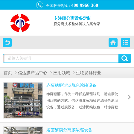
400-9966-360
全国服务热线：
专注膜分离设备定制
膜分离技术整体解决方案专家
首页
信达膜产品中心
应用领域
生物发酵行业
赤藓糖醇过滤脱色浓缩设备
赤藓糖醇，作为一种低热量甜味剂，是健康使
用甜味的方式。信达膜赤藓糖醇过滤脱色浓缩
设备，通过膜设备，过滤提纯脱色，对赤藓糖
醇母液进行处理，解决了传统方式处理效果不
好，脱色效果差的问题，对多次结晶后的母液
也可以做到过滤分离脱色提纯，解决了赤藓糖
溶菌酶膜分离膜浓缩设备
醇的提取问题，提取精度高，节能环保，减少