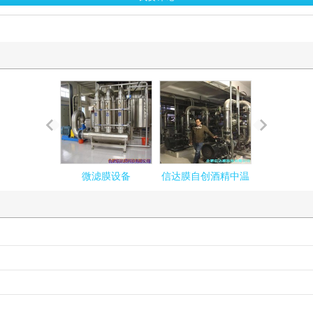
微滤膜设备
信达膜自创酒精中温
超滤膜
沼液膜分离系统设备
中温厌氧废水膜设备