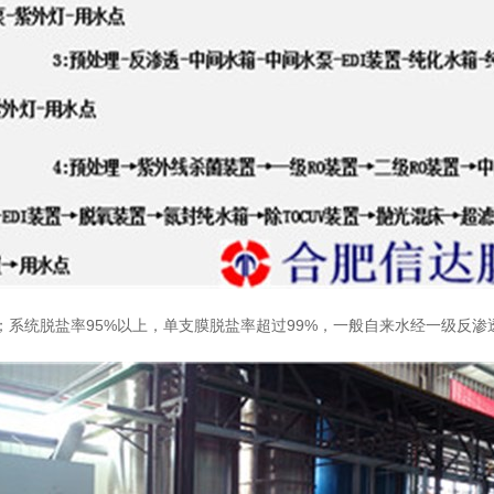
；系统脱盐率
95%
以上，单支膜脱盐率超过
99%
，一般自来水经一级反渗