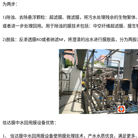
为两步：
1)
除浊、去除悬浮颗粒：超滤膜、微滤膜，将污水处理残余的生物絮体
或者进一步处理回用。用于除浊的膜技术包括：中空纤维超滤膜、膜生
2)
脱盐：反渗透膜
或者纳滤
，将澄清的出水进行膜脱盐，分为两股
RO
NF
信达膜中水回用膜设备优势：
1
、 信达膜中水回用膜设备使用膜处理技术，产水水质优良，满足更多