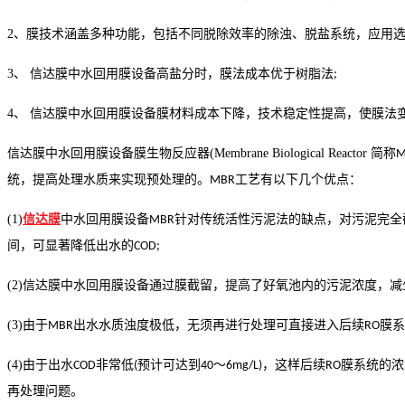
2
、膜技术涵盖多种功能，包括不同脱除效率的除浊、脱盐系统，应用
3
、 信达膜中水回用膜设备高盐分时，膜法成本优于树脂法
;
4
、 信达膜中水回用膜设备膜材料成本下降，技术稳定性提高，使膜法
信达膜中水回用膜设备膜生物反应器
(Membrane Biological Reactor
简称
M
统，提高处理水质来实现预处理的。
工艺有以下几个优点：
MBR
(1)
信达膜
中水回用膜设备
针对传统活性污泥法的缺点，对污泥完全
MBR
间，可显著降低出水的
COD;
(2)
信达膜中水回用膜设备通过膜截留，提高了好氧池内的污泥浓度，减
(3)
由于
出水水质浊度极低，无须再进行处理可直接进入后续
膜系
MBR
RO
(4)
由于出水
非常低
预计可达到
～
，这样后续
膜系统的浓
COD
(
40
6mg/L)
RO
再处理问题。