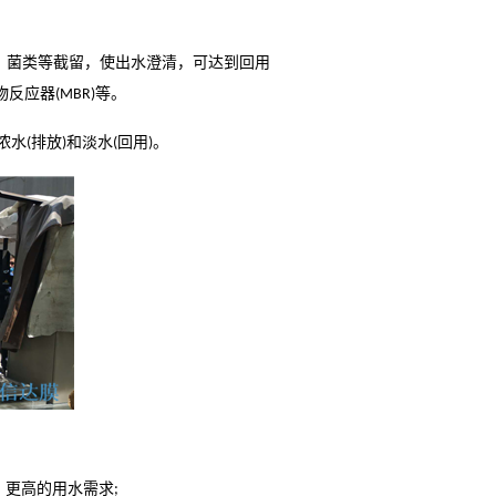
、菌类等截留，使出水澄清，可达到回用
物反应器
等。
(MBR)
浓水
排放
和淡水
回用
。
(
)
(
)
、更高的用水需求
;