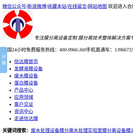
微信公众号
/
新浪微博
/
收藏本站
/
在线留言
/
网站地图
欢迎进入合
专注膜分离设备定制
膜分离技术整体解决方案
全国24小时免费服务热线：
400-9966-360
手机直通车：13966733
信达膜首页
发酵液膜设备
废水膜设备
蛋白膜设备
产品中心
应用领域
客户见证
资讯中心
走进信达膜
关键词搜索：
废水处理设备
膜分离水处理
实验室膜分离设备
膜