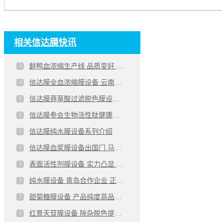
相关信达膜快讯
鲜鸭血浓缩生产线 品质变好 提升产品利润
信达膜全血浓缩膜设备 云南客户验收 降本产品增值明显
信达膜莽草酸过滤脱色膜设备 成功案例加持 更可靠
信达膜参会生物活性肽健康产业论坛 膜技术受肯定
信达膜纯水膜设备系列介绍
信达膜血浆膜设备出国门 马来西亚合作客户设备发货
表面活性剂膜设备 实力凸显 引外商驻足
纯水膜设备 青岛合作企业 正式验收
甜菊糖膜设备 产品纯度高品质好 低能耗低成本
红景天苷膜设备 除杂脱色提纯 高效节能 成本低