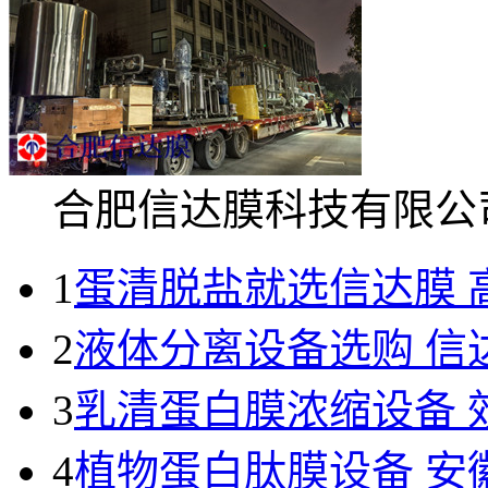
合肥信达膜科技有限公司.
1
蛋清脱盐就选信达膜 
2
液体分离设备选购 信
3
乳清蛋白膜浓缩设备 
4
植物蛋白肽膜设备 安