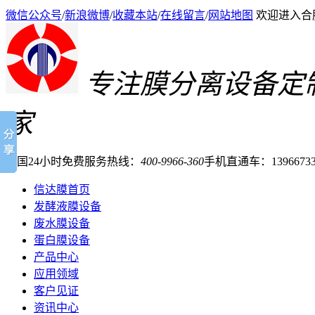
微信公众号
/
新浪微博
/
收藏本站
/
在线留言
/
网站地图
欢迎进入合
专注膜分离设备定
家
全国24小时免费服务热线：
400-9966-360
手机直通车：13966733
信达膜首页
发酵液膜设备
废水膜设备
蛋白膜设备
产品中心
应用领域
客户见证
资讯中心