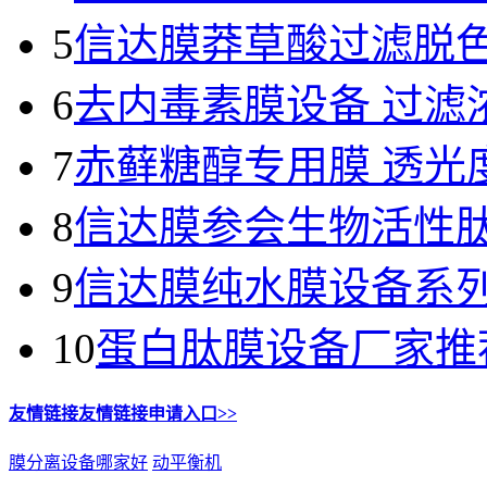
5
信达膜莽草酸过滤脱色
6
去内毒素膜设备 过滤
7
赤藓糖醇专用膜 透光
8
信达膜参会生物活性肽
9
信达膜纯水膜设备系
10
蛋白肽膜设备厂家推
友情链接
友情链接申请入口>>
膜分离设备哪家好
动平衡机